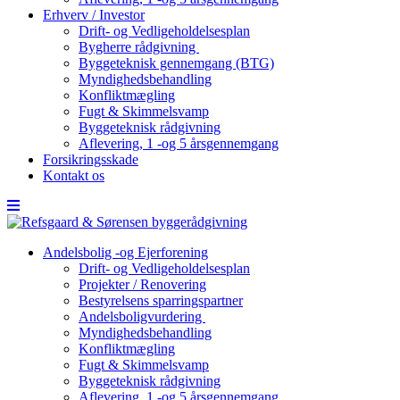
Erhverv / Investor
Drift- og Vedligeholdelsesplan
Bygherre rådgivning
Byggeteknisk gennemgang (BTG)
Myndighedsbehandling
Konfliktmægling
Fugt & Skimmelsvamp
Byggeteknisk rådgivning
Aflevering, 1 -og 5 årsgennemgang
Forsikringsskade
Kontakt os
Andelsbolig -og Ejerforening
Drift- og Vedligeholdelsesplan
Projekter / Renovering
Bestyrelsens sparringspartner
Andelsboligvurdering
Myndighedsbehandling
Konfliktmægling
Fugt & Skimmelsvamp
Byggeteknisk rådgivning
Aflevering, 1 -og 5 årsgennemgang