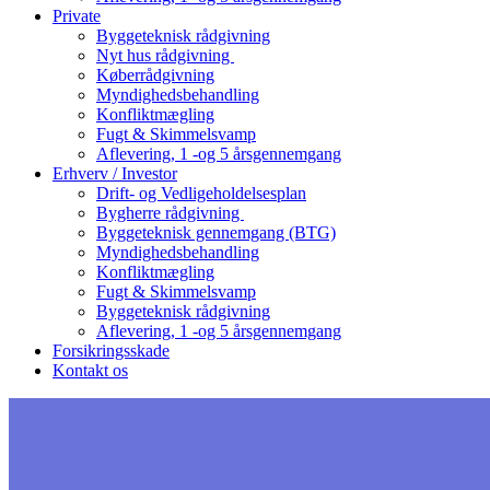
Private
Byggeteknisk rådgivning
Nyt hus rådgivning
Køberrådgivning
Myndighedsbehandling
Konfliktmægling
Fugt & Skimmelsvamp
Aflevering, 1 -og 5 årsgennemgang
Erhverv / Investor
Drift- og Vedligeholdelsesplan
Bygherre rådgivning
Byggeteknisk gennemgang (BTG)
Myndighedsbehandling
Konfliktmægling
Fugt & Skimmelsvamp
Byggeteknisk rådgivning
Aflevering, 1 -og 5 årsgennemgang
Forsikringsskade
Kontakt os