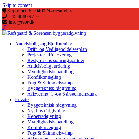
Skip to content
Strømmen 6 - 9400 Nørresundby
+45 4880 9710
info@rsbr.dk
Andelsbolig -og Ejerforening
Drift- og Vedligeholdelsesplan
Projekter / Renovering
Bestyrelsens sparringspartner
Andelsboligvurdering
Myndighedsbehandling
Konfliktmægling
Fugt & Skimmelsvamp
Byggeteknisk rådgivning
Aflevering, 1 -og 5 årsgennemgang
Private
Byggeteknisk rådgivning
Nyt hus rådgivning
Køberrådgivning
Myndighedsbehandling
Konfliktmægling
Fugt & Skimmelsvamp
Aflevering, 1 -og 5 årsgennemgang