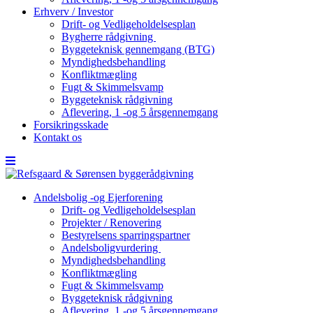
Erhverv / Investor
Drift- og Vedligeholdelsesplan
Bygherre rådgivning
Byggeteknisk gennemgang (BTG)
Myndighedsbehandling
Konfliktmægling
Fugt & Skimmelsvamp
Byggeteknisk rådgivning
Aflevering, 1 -og 5 årsgennemgang
Forsikringsskade
Kontakt os
Andelsbolig -og Ejerforening
Drift- og Vedligeholdelsesplan
Projekter / Renovering
Bestyrelsens sparringspartner
Andelsboligvurdering
Myndighedsbehandling
Konfliktmægling
Fugt & Skimmelsvamp
Byggeteknisk rådgivning
Aflevering, 1 -og 5 årsgennemgang