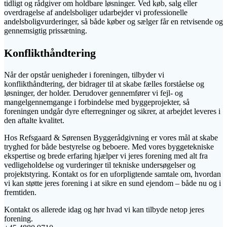
tidligt og rådgiver om holdbare løsninger. Ved køb, salg eller
overdragelse af andelsboliger udarbejder vi professionelle
andelsboligvurderinger, så både køber og sælger får en retvisende og
gennemsigtig prissætning.
Konflikthåndtering
Når der opstår uenigheder i foreningen, tilbyder vi
konflikthåndtering, der bidrager til at skabe fælles forståelse og
løsninger, der holder. Derudover gennemfører vi fejl- og
mangelgennemgange i forbindelse med byggeprojekter, så
foreningen undgår dyre efterregninger og sikrer, at arbejdet leveres i
den aftalte kvalitet.
Hos Refsgaard & Sørensen Byggerådgivning er vores mål at skabe
tryghed for både bestyrelse og beboere. Med vores byggetekniske
ekspertise og brede erfaring hjælper vi jeres forening med alt fra
vedligeholdelse og vurderinger til tekniske undersøgelser og
projektstyring. Kontakt os for en uforpligtende samtale om, hvordan
vi kan støtte jeres forening i at sikre en sund ejendom – både nu og i
fremtiden.
Kontakt os allerede idag og hør hvad vi kan tilbyde netop jeres
forening.