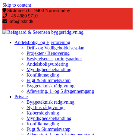
Skip to content
Strømmen 6 - 9400 Nørresundby
+45 4880 9710
info@rsbr.dk
Andelsbolig -og Ejerforening
Drift- og Vedligeholdelsesplan
Projekter / Renovering
Bestyrelsens sparringspartner
Andelsboligvurdering
Myndighedsbehandling
Konfliktmægling
Fugt & Skimmelsvamp
Byggeteknisk rådgivning
Aflevering, 1 -og 5 årsgennemgang
Private
Byggeteknisk rådgivning
Nyt hus rådgivning
Køberrådgivning
Myndighedsbehandling
Konfliktmægling
Fugt & Skimmelsvamp
Aflevering, 1 -og 5 årsgennemgang