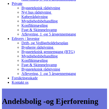
Private
Byggeteknisk rådgivning
Nyt hus rådgivning
Køberrådgivning
Myndighedsbehandling
Konfliktmægling
Fugt & Skimmelsvamp
Aflevering, 1 -og 5 årsgennemgang
Erhverv / Investor
Drift- og Vedligeholdelsesplan
Bygherre rådgivning
Byggeteknisk gennemgang (BTG)
Myndighedsbehandling
Konfliktmægling
Fugt & Skimmelsvamp
Byggeteknisk rådgivning
Aflevering, 1 -og 5 årsgennemgang
Forsikringsskade
Kontakt os
Andelsbolig -og Ejerforening