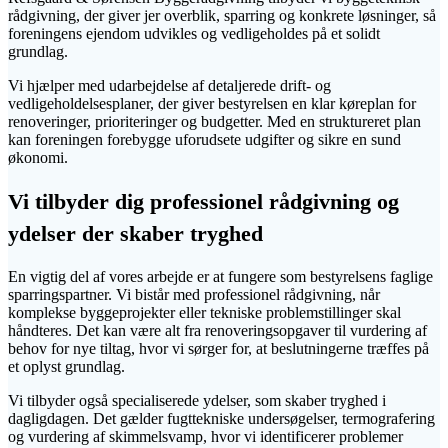
rådgivning, der giver jer overblik, sparring og konkrete løsninger, så
foreningens ejendom udvikles og vedligeholdes på et solidt
grundlag.
Vi hjælper med udarbejdelse af detaljerede drift- og
vedligeholdelsesplaner, der giver bestyrelsen en klar køreplan for
renoveringer, prioriteringer og budgetter. Med en struktureret plan
kan foreningen forebygge uforudsete udgifter og sikre en sund
økonomi.
Vi tilbyder dig professionel rådgivning og
ydelser der skaber tryghed
En vigtig del af vores arbejde er at fungere som bestyrelsens faglige
sparringspartner. Vi bistår med professionel rådgivning, når
komplekse byggeprojekter eller tekniske problemstillinger skal
håndteres. Det kan være alt fra renoveringsopgaver til vurdering af
behov for nye tiltag, hvor vi sørger for, at beslutningerne træffes på
et oplyst grundlag.
Vi tilbyder også specialiserede ydelser, som skaber tryghed i
dagligdagen. Det gælder fugttekniske undersøgelser, termografering
og vurdering af skimmelsvamp, hvor vi identificerer problemer